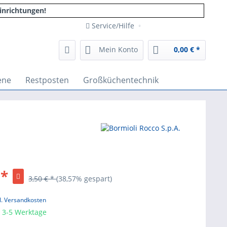
inrichtungen!
Service/Hilfe
Mein Konto
0,00 € *
ene
Restposten
Großküchentechnik
 *
3,50 € *
(38,57% gespart)
l. Versandkosten
, 3-5 Werktage