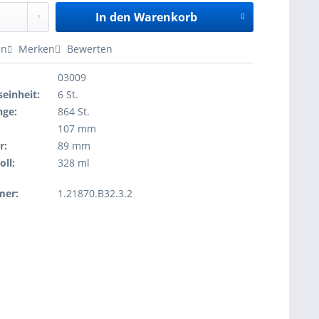
In den
Warenkorb
en
Merken
Bewerten
03009
einheit:
6 St.
nge:
864 St.
107 mm
r:
89 mm
oll:
328 ml
mer:
1.21870.B32.3.2