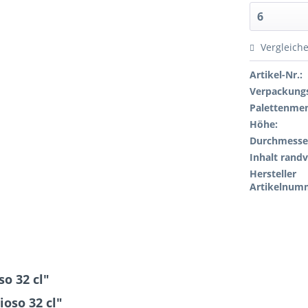
Vergleich
Artikel-Nr.:
Verpackungs
Palettenme
Höhe:
Durchmesse
Inhalt randv
Hersteller
Artikelnum
o 32 cl"
oso 32 cl"