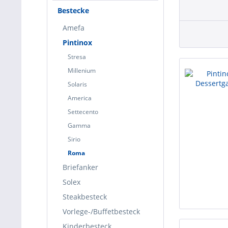
Bestecke
Amefa
Pintinox
Stresa
Millenium
Solaris
America
Settecento
Gamma
Sirio
Roma
Briefanker
Solex
Steakbesteck
Vorlege-/Buffetbesteck
Kinderbesteck