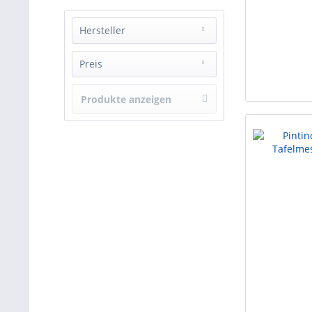
Hersteller
Pintinox GmbH
Preis
Produkte anzeigen
von
1.75
bis
3.5