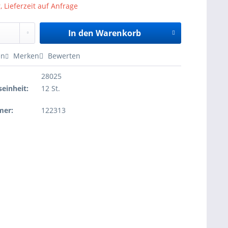
, Lieferzeit auf Anfrage
In den
Warenkorb
en
Merken
Bewerten
28025
einheit:
12 St.
mer:
122313