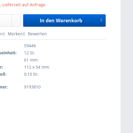
, Lieferzeit auf Anfrage
In den
Warenkorb
en
Merken
Bewerten
59446
einheit:
12 St.
61 mm
r:
112 x 54 mm
oll:
0,10 ltr.
mer:
9193810