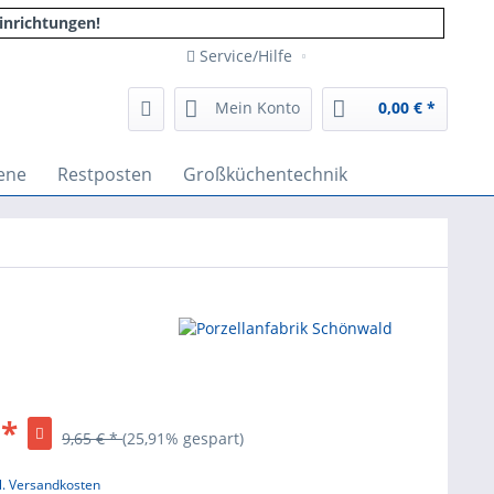
inrichtungen!
Service/Hilfe
Mein Konto
0,00 € *
ene
Restposten
Großküchentechnik
 *
9,65 € *
(25,91% gespart)
l. Versandkosten