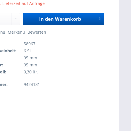
, Lieferzeit auf Anfrage
In den
Warenkorb
en
Merken
Bewerten
58967
einheit:
6 St.
95 mm
r:
95 mm
oll:
0,30 ltr.
mer:
9424131