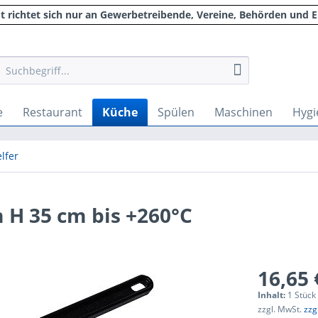
 richtet sich nur an Gewerbetreibende, Vereine, Behörden und E
e
Restaurant
Küche
Spülen
Maschinen
Hygi
lfer
m H 35 cm bis +260°C
16,65 
Inhalt:
1 Stück
zzgl. MwSt.
zzg