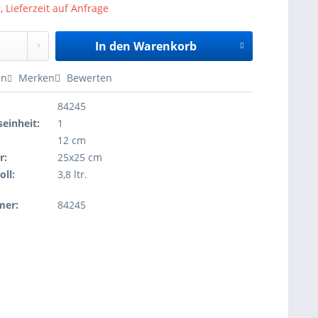
, Lieferzeit auf Anfrage
In den
Warenkorb
en
Merken
Bewerten
84245
einheit:
1
12 cm
r:
25x25 cm
oll:
3,8 ltr.
mer:
84245