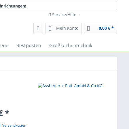
inrichtungen!
Service/Hilfe
Mein Konto
0,00 € *
iene
Restposten
Großküchentechnik
€ *
l. Versandkosten