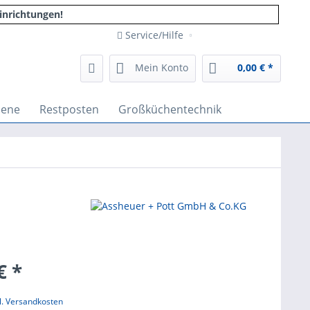
inrichtungen!
Service/Hilfe
Mein Konto
0,00 € *
iene
Restposten
Großküchentechnik
€ *
l. Versandkosten