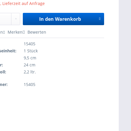
, Lieferzeit auf Anfrage
In den
Warenkorb
en
Merken
Bewerten
15405
einheit:
1 Stück
9,5 cm
r:
24 cm
oll:
2,2 ltr.
mer:
15405