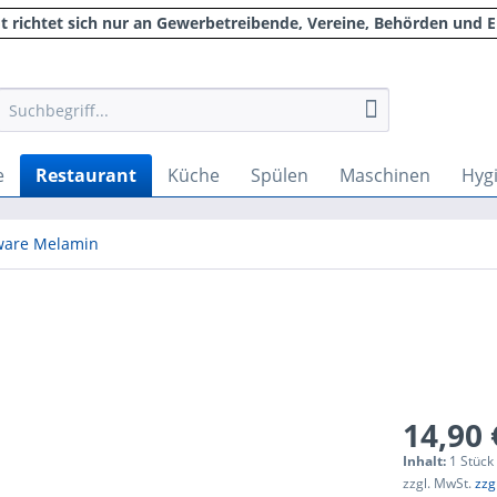
 richtet sich nur an Gewerbetreibende, Vereine, Behörden und E
e
Restaurant
Küche
Spülen
Maschinen
Hyg
eware Melamin
14,90 
Inhalt:
1 Stück
zzgl. MwSt.
zzg