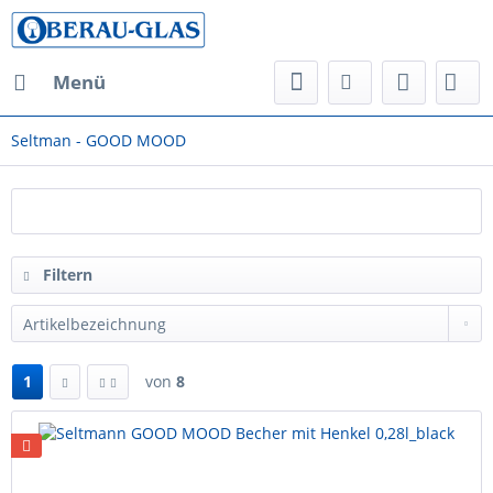
Menü
Seltman - GOOD MOOD
Filtern
1
von
8